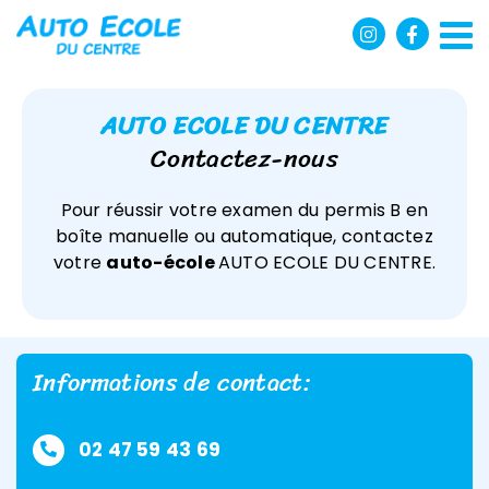
Passer
au
contenu
AUTO ECOLE DU CENTRE
Contactez-nous
Pour réussir votre examen du permis B en
boîte manuelle ou automatique, contactez
votre
auto-école
AUTO ECOLE DU CENTRE.
Informations de contact:
02 47 59 43 69